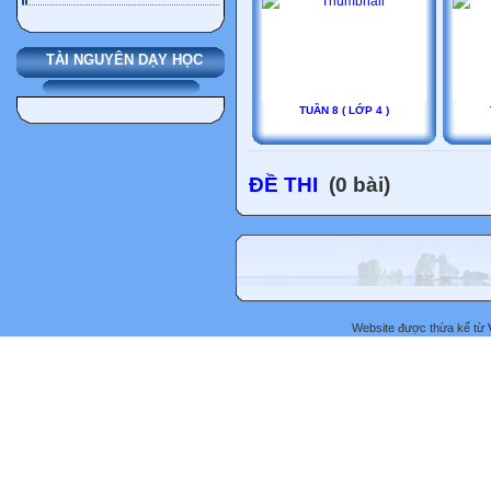
TÀI NGUYÊN DẠY HỌC
TUẦN 8 ( LỚP 4 )
ĐỀ THI
(0 bài)
Website được thừa kế từ