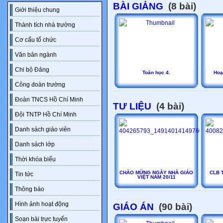
BÀI GIẢNG
(8 bài)
Giới thiệu chung
Thành tích nhà trường
Cơ cấu tổ chức
Văn bản ngành
Chi bộ Đảng
Toán học 4.
Hoạ
Công đoàn trường
Đoàn TNCS Hồ Chí Minh
TƯ LIỆU
(4 bài)
Đội TNTP Hồ Chí Minh
Danh sách giáo viên
Danh sách lớp
Thời khóa biểu
CHÀO MỪNG NGÀY NHÀ GIÁO
CLB T
Tin tức
VIỆT NAM 20/11
Thông báo
Hình ảnh hoạt động
GIÁO ÁN
(90 bài)
Soạn bài trực tuyến