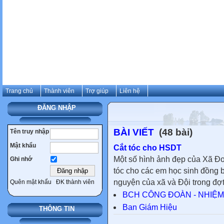
Trang chủ
Thành viên
Trợ giúp
Liên hệ
ĐĂNG NHẬP
BÀI VIẾT
(48 bài)
Tên truy nhập
Mật khẩu
Cắt tóc cho HSDT
Một số hình ảnh đẹp của Xã Đoà
Ghi nhớ
tóc cho các em học sinh đồng 
nguyện của xã và Đội trong đợt 
Quên mật khẩu
ĐK thành viên
BCH CÔNG ĐOÀN - NHIỆM 
Ban Giám Hiệu
THÔNG TIN